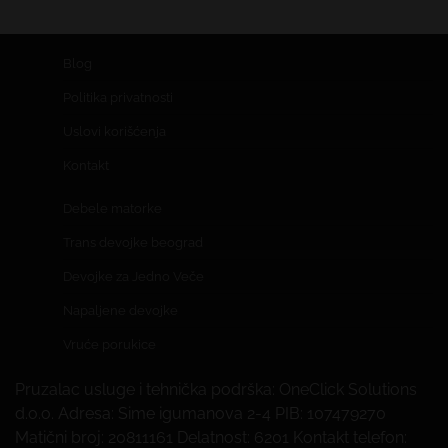
Blog
Politika privatnosti
Uslovi korišćenja
Kontakt
Debele matorke
Trans devojke beograd
Devojke za Jedno Veče
Napaljene devojke
Vruće porukice
Pruzalac usluge i tehnička podrška: OneClick Solutions
d.o.o. Adresa: Sime igumanova 2-4 PIB: 107479270
Matični broj: 20811161 Delatnost: 6201 Kontakt telefon: