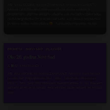
IME: Vinka GODINE: 23 god ZANIMANJE: prodavacica MESTO:
Kikinda OPIS: Slucajno sam provalila da je moj parfem, tj
dezodorans, odlicne debljine i duzine i da me zadovoljava bolje
od (bivseg) decka. On je dobio sut kartu, a ja otisla u prodavnicu
po novu zalihu zadovoljstva
… Samozadovoljavanje mi nije…
BRINETA
NOVI SAD
PLAVUŠE
Oko 26. godina Novi Sad
1 Min Read
1
IME: Ana GODINE: 26 godina ZANIMANJE: Nemam, nista ne radi
po ceo dan. Prijavljena na biro, i tako … cekam da me pozovu
MESTO: Novi Sad OPIS: Plavusa u svakom smislu te reci. Bila sam
satirana ali mi se to ispralo, moram opet da se farbam, jer mi bas
stoji.…