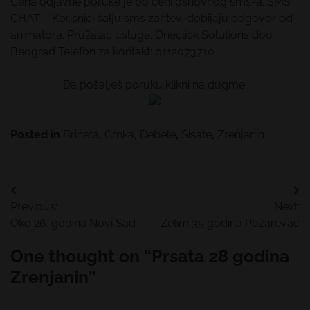
Cena odjavne poruke je po ceni osnovnog sms-a. SMS
CHAT – Korisnici šalju sms zahtev, dobijaju odgovor od
animatora. Pružalac usluge: Oneclick Solutions doo
Beograd Telefon za kontakt: 0112073710
Da pošalješ poruku klikni na dugme:
Posted in
Brineta
,
Crnka
,
Debele
,
Sisate
,
Zrenjanin
Kretanje
Previous:
Next:
članka
Oko 26. godina Novi Sad
Zelim 35 godina Požarevac
One thought on “
Prsata 28 godina
Zrenjanin
”