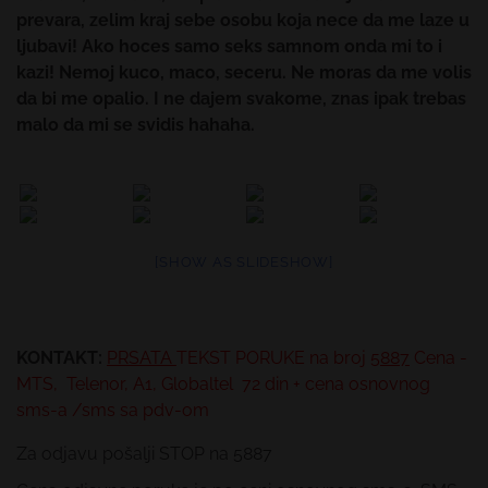
prevara, zelim kraj sebe osobu koja nece da me laze u
ljubavi! Ako hoces samo seks samnom onda mi to i
kazi! Nemoj kuco, maco, seceru. Ne moras da me volis
da bi me opalio. I ne dajem svakome, znas ipak trebas
malo da mi se svidis hahaha.
[SHOW AS SLIDESHOW]
KONTAKT:
PRSATA
TEKST PORUKE
na broj
5887
Cena -
MTS, Telenor, A1, Globaltel 72 din + cena osnovnog
sms-a /sms sa pdv-om
Za odjavu pošalji STOP na 5887