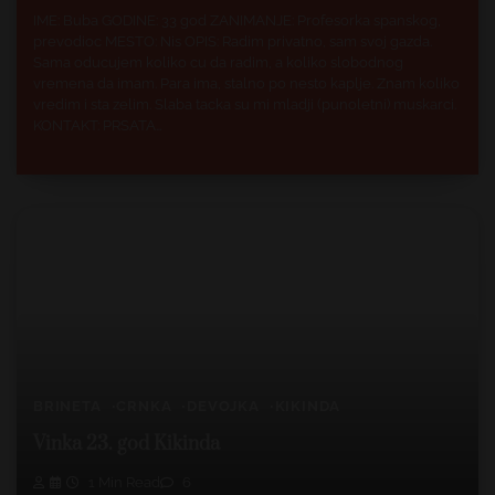
IME: Buba GODINE: 33 god ZANIMANJE: Profesorka spanskog,
prevodioc MESTO: Nis OPIS: Radim privatno, sam svoj gazda.
Sama oducujem koliko cu da radim, a koliko slobodnog
vremena da imam. Para ima, stalno po nesto kaplje. Znam koliko
vredim i sta zelim. Slaba tacka su mi mladji (punoletni) muskarci.
KONTAKT: PRSATA…
BRINETA
CRNKA
DEVOJKA
KIKINDA
Vinka 23. god Kikinda
1 Min Read
6