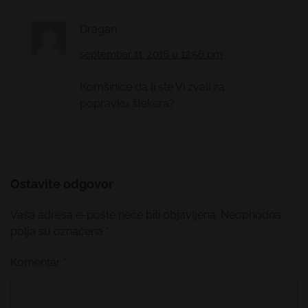
Dragan
septembar 11, 2016 u 12:56 pm
Komšinice da li ste Vi zvali za
popravku štekera?
Ostavite odgovor
Vaša adresa e-pošte neće biti objavljena.
Neophodna
polja su označena
*
Komentar
*