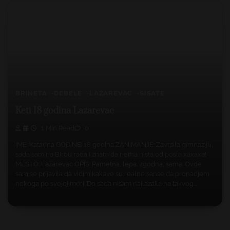
BRINETA
DEBELE
LAZAREVAC
SISATE
Keti 18 godina Lazarevac
1 Min Read
0
IME: Katarina GODINE: 18 godina ZANIMANJE: Zavrsila gimnaziju,
sada sam na Birou rada i znam da nema nista od posla xaxaxa!
MESTO: Lazarevac OPIS: Pametna, lepa, zgodna, sama. Ovde
sam se prijavila da vidim kakave su realne sanse da pronadjem
nekoga po svojoj meri. Do sada nisam nailazaila na takvog.…