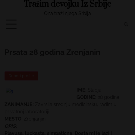
Tražim devojku Iz Srbije
Skip
to
Ona traži njega Srbija
content
Prsata 28 godina Zrenjanin
Report profile
IME:
Sladja
GODINE:
28 godina
ZANIMANJE:
Zavrsila srednju medicinsku, radim u
privatnoj laboratoriji
MESTO:
Zrenjanjin
OPIS:
Plavusa, luckasta, simpaticna. Dosta mi je lazi i