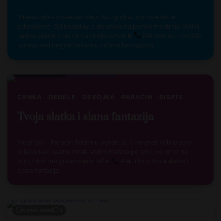
Milesa (36) – Kruševac Mala, NEzgodna, voli sve što je
zabranjeno. Od roleplay-a do seksa na javnim mestima. Volim
kad se plašimo da će nas neko uhvatiti.
Piši odmah – možda
upravo sad negde čekam u kolima bez gaćica.
1 min read
0
CRNKA
DEBELE
DEVOJKA
PARAĆIN
SISATE
Tvoja slatka i slana fantazija
Megi (29) – Paraćin Radim u pekari, ali ti ne znaš koliko sam
prljava kad padne mrak. Volim brašno po telu, volim te na
pultu dok me guraš među kifle.
Pisi… i biću tvoja slatka i
slana fantazija.
1 min read
1