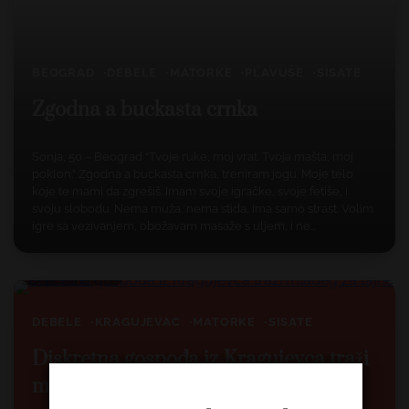
BEOGRAD
DEBELE
MATORKE
PLAVUŠE
SISATE
Zgodna a buckasta crnka
Sonja, 50 – Beograd “Tvoje ruke, moj vrat. Tvoja mašta, moj
poklon.” Zgodna a buckasta crnka, treniram jogu. Moje telo
koje te mami da zgrešiš. Imam svoje igračke, svoje fetiše, i
svoju slobodu. Nema muža, nema stida, ima samo strast. Volim
igre sa vezivanjem, obožavam masaže s uljem, i ne…
1 min read
2
DEBELE
KRAGUJEVAC
MATORKE
SISATE
Diskretna gospođa iz Kragujevca traži
mlađeg za tajne avanture