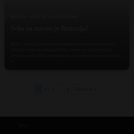
DEBELE
SISATE
SMEDJOKOSE
Seks sa mnom je fantazija!
BBW – samo za prave obozavatelje buckica. Ima me svuda.
Seks sa mnom je fantazija! Posle mene mrsavice nemaju
nikakvu sansu. Vrlo sam elasticna a jos vise sam perverzna. A
ti?
1
2
3
…
5
Sledeća »
Blog