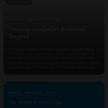
1 min read
1
BEOGRAD
DEBELE
MATORKE
Gospodja u najboljim godinama,
Beograd
Gospodja u najboljim godinama, Beograd, 40 godina Dama
sam koja zna šta muškarac voli – pažnju, nežnost i sigurnost.
Dugo sam bila fokusirana na posao i izgradnju karijere, sada
želim da uživam u životu. Pristojana, diskretna i imućna, tražim
gospodina koja voli erotske igre i zna kako da odgovori na…
1 min read
1
DEBELE
MATORKE
SISATE
Sto starija to sam bolja