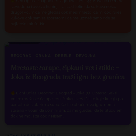
Sex Oglasi iz Jagodine: Jagodina – Mis, 44, Kuvarica Debela,
razvedena i uvek u kuhinji – ali sad želim da se kuva nešto
drugo! Volim da me gledaš dok mesim testo, da mi dodiruješ
kukove dok sam za šporetom i da me uzmeš tamo gde se
najlepše miriše. Ne…
1 min read
2
BEOGRAD
CRNKA
DEBELE
DEVOJKA
Mrežaste čarape, čipkani veš i štikle –
Joka iz Beograda traži igru bez granica
Licni Oglasi Beograd: Beograd – Joka, 33, Opasno Seksi
Volim mrežaste čarape, crni čipkani veš i štikle koje kucaju po
parketu dok ulazim u sobu. Kad se obučem za igru, nema
stajanja – volim da dominiram, da me gledaš i da te izluđujem
dok ne moliš za dodir. Nisam…