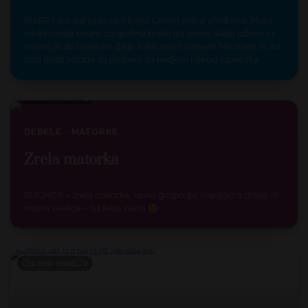
BISER – sto starija to sam bolja. Cenim prave vrednosti. Muza
nikad varala nisam. 20 godina braka iza mene. Sada udovica i
vreme je da nastavim dalje kako znam i umem. Ne znam ni sto
sam ovde mozda da probam da nadjem nekog sapatnika.
1 min read
3
DEBELE
MATORKE
Zrela matorka
BUCKICA – zrela matorka, rasna gospodja, napaljena drolja ili
nezna svetica – od tebe zavisi
1 min read
2