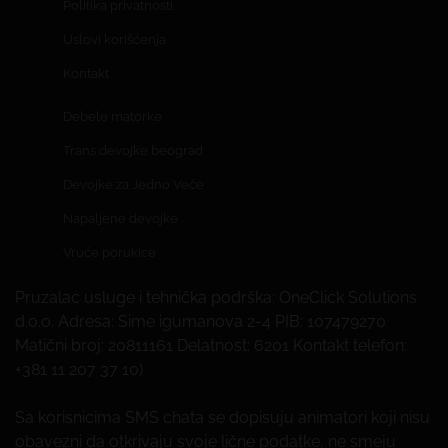
Politika privatnosti
Uslovi korišćenja
Kontakt
Debele matorke
Trans devojke beograd
Devojke za Jedno Veče
Napaljene devojke
Vruće porukice
Pruzalac usluge i tehnička podrška: OneClick Solutions
d.o.o. Adresa: Sime igumanova 2-4 PIB: 107479270
Matični broj: 20811161 Delatnost: 6201 Kontakt telefon:
+381 11 207 37 10)
Sa korisnicima SMS chata se dopisuju animatori koji nisu
obavezni da otkrivaju svoje lične podatke, ne smeju