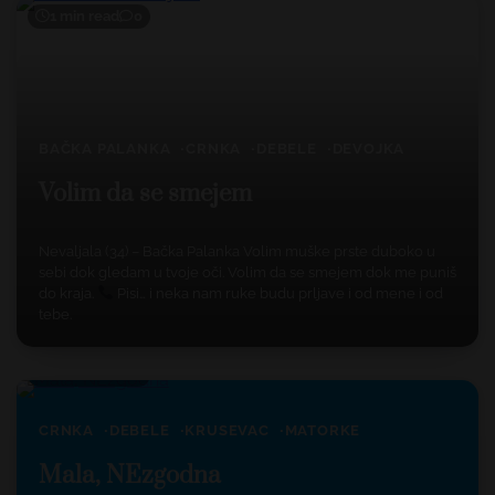
1 min read
0
BAČKA PALANKA
CRNKA
DEBELE
DEVOJKA
Volim da se smejem
Nevaljala (34) – Bačka Palanka Volim muške prste duboko u
sebi dok gledam u tvoje oči. Volim da se smejem dok me puniš
do kraja.
Pisi… i neka nam ruke budu prljave i od mene i od
tebe.
1 min read
0
CRNKA
DEBELE
KRUSEVAC
MATORKE
Mala, NEzgodna