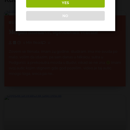
YES
NO
BUDVA
CRNA GORA
NIKŠIĆ
PODGORICA
Menjam muskarce, isprobavam velicine
1 Min Read
0
Zovem se Renata, imam 24 godine, studiram. Ima me svuda po
malo, volim da izlazim, pa sam danas u Niksicu, sutra u
Podgorici, a prekosutra mozda u Budvi, nikad se ne zna
Imam
svoj autic kojim stignem gde god pozelim.. video je taj autic
mnogo toga, sreca pa ne…