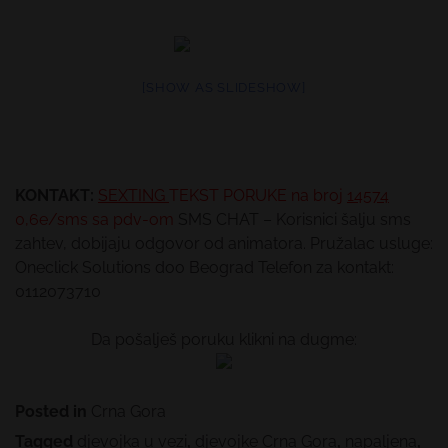
[SHOW AS SLIDESHOW]
KONTAKT:
SEXTING
TEKST PORUKE
na broj
14574
0,6e/sms sa pdv-om
SMS CHAT – Korisnici šalju sms
zahtev, dobijaju odgovor od animatora. Pružalac usluge:
Oneclick Solutions doo Beograd Telefon za kontakt:
0112073710
Da pošalješ poruku klikni na dugme:
Posted in
Crna Gora
Tagged
djevojka u vezi
,
djevojke Crna Gora
,
napaljena
,