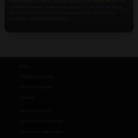
fucking bitch. Slične su riječi pa se ljudi malo zbune
Ono što
očekuješ zaboravi, ja sam gora od toga. Ne privlače me fancy
tipovi koji nose roze majice i depiliraju grudi. Alternativna
budvanka. KONTAKT: SEXTING…
Blog
Politika privatnosti
Uslovi korišćenja
Kontakt
Debele matorke
Trans devojke beograd
Devojke za Jedno Veče