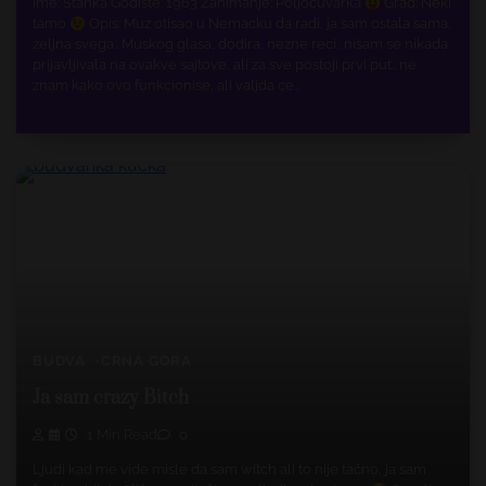
Ime: Stanka Godiste: 1963 Zanimanje: Poljocuvarka
Grad: Neki
tamo
Opis: Muz otisao u Nemacku da radi, ja sam ostala sama,
zeljna svega.. Muskog glasa, dodira, nezne reci.. nisam se nikada
prijavljivala na ovakve sajtove, ali za sve postoji prvi put.. ne
znam kako ovo funkcionise, ali valjda ce…
BUDVA
CRNA GORA
Ja sam crazy Bitch
1 Min Read
0
Ljudi kad me vide misle da sam witch ali to nije tačno, ja sam