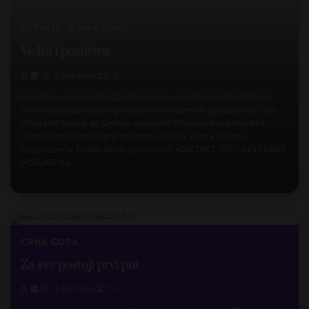
CETINJE
CRNA GORA
Vedra i pozitivna
1 Min Read
5
Spadam u grupu djevojaka koje nisu umisljene niti se foliraju.
Volim izgledati lijepo i privlacno ali nisam niti glupaca niti laka.
Zovu me Sarica, sa Cetinja, studiram. Privlace me pametni i
duhoviti muskarci stariji od mene. Uvijek vedra i dobro
raspolozena. Hajde da se upoznamo. KONTAKT: SEXTING TEKST
PORUKE na…
CRNA GORA
Za sve postoji prvi put
1 Min Read
0