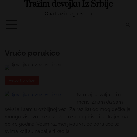
Tražim devojku Iz Srbije
Skip
to
Ona traži njega Srbija
content
Vruće porukice
Report profile
Nemoj se zaljubiti u
mene. Znam da sam
seksi ali sam u ozbiljnoj vezi. Za razliku od mog dečka ja
mnogo više volim seks. Želim se dopisivati sa frajerima
do 40 godina. Volim razmenjivati vruće porukice sa
svima koji su napaljeni kao ja.