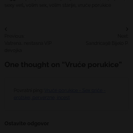
sexy veš
,
volim sex
,
volim starije
,
vruće porukice
Kretanje
Previous:
Next:
članka
Vatrena, nestasna VIP
Sandrica98 Bijelo P.
devojka
One thought on “
Vruće porukice
”
Povratni ping:
Vruće porukice - Sex priče -
erotske, perverzne, incest
Ostavite odgovor