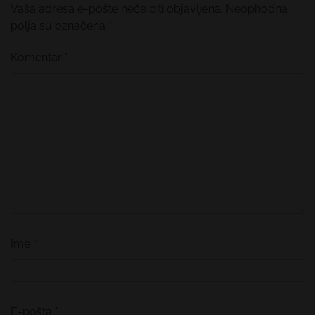
Vaša adresa e-pošte neće biti objavljena.
Neophodna
polja su označena
*
Komentar
*
Ime
*
E-pošta
*