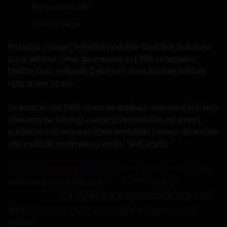
Napaljene devojke
Vruće porukice
Pruzalac usluge i tehnička podrška: OneClick Solutions
d.o.o. Adresa: Sime igumanova 2-4 PIB: 107479270
Matični broj: 20811161 Delatnost: 6201 Kontakt telefon:
+381 11 207 37 10)
Sa korisnicima SMS chata se dopisuju animatori koji nisu
obavezni da otkrivaju svoje lične podatke, ne smeju
pristati na ostvarivanje ličnih kontakata i mogu da koriste
više različitih nadimaka u okviru SMS chata.
crnogorka
druzenje
novosadjanka
slobodna devojka
smsseks
milf
matorke
lični oglasi
upoznavanje preko interneta
dopisivanje
ona trazi
sex oglasi
online upoznavanje
njega
kuckanje
vruce dopisivanje
napaljena
seks oglasi
matorka
sexsms
hotovanje