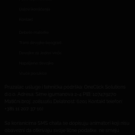
Uslovi korišćenja
Kontakt
Debele matorke
Trans devojke beograd
Devojke za Jedno Veče
Napaljene devojke
Vruće porukice
Pruzalac usluge i tehnička podrška: OneClick Solutions
d.o.o. Adresa: Sime igumanova 2-4 PIB: 107479270
Matični broj: 20811161 Delatnost: 6201 Kontakt telefon:
+381 11 207 37 10)
Sa korisnicima SMS chata se dopisuju animatori koji nisu
obavezni da otkrivaju svoje lične podatke, ne smeju