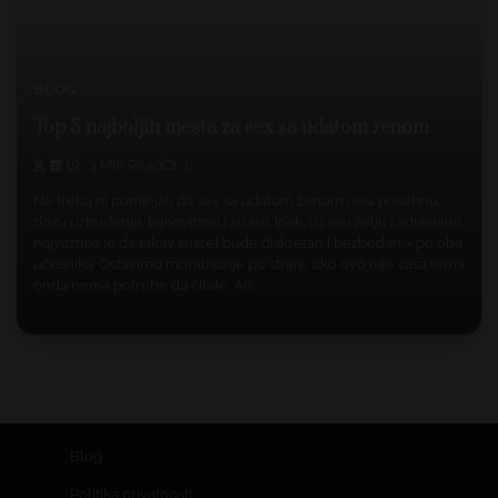
BLOG
Top 5 najboljih mesta za sex sa udatom ženom
3 Min Read
0
Ne treba ni pominjati da sex sa udatom ženom nosi posebnu
dozu uzbuđenja, tajnovitosti i strasti. Ipak, uz svu želju i adrenalin,
najvažnije je da takav susret bude diskretan i bezbedan – po oba
učesnika. Ostavimo moralisanje po strani, ako ovo nije vaša tema
onda nema potrebe da čitate. Ali…
Blog
Politika privatnosti