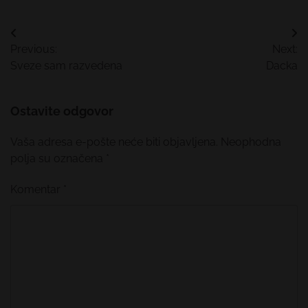
Kretanje
Previous:
Next:
članka
Sveze sam razvedena
Dacka
Ostavite odgovor
Vaša adresa e-pošte neće biti objavljena.
Neophodna
polja su označena
*
Komentar
*