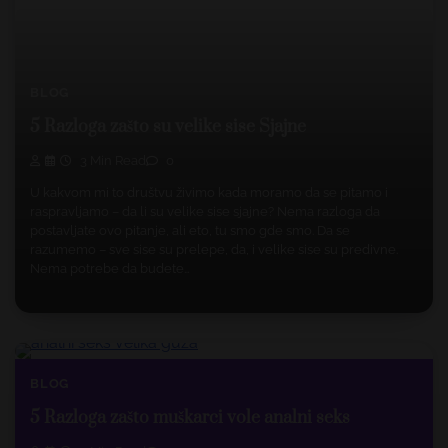
BLOG
5 Razloga zašto su velike sise Sjajne
3 Min Read
0
U kakvom mi to društvu živimo kada moramo da se pitamo i
raspravljamo – da li su velike sise sjajne? Nema razloga da
postavljate ovo pitanje, ali eto, tu smo gde smo. Da se
razumemo – sve sise su prelepe, da, i velike sise su predivne.
Nema potrebe da budete…
BLOG
5 Razloga zašto muškarci vole analni seks