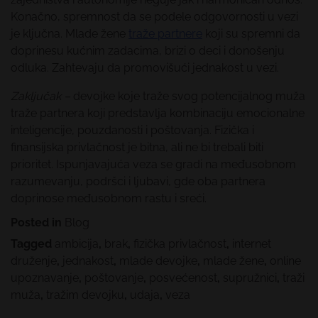
Konačno, spremnost da se podele odgovornosti u vezi
je ključna. Mlade žene
traže partnere
koji su spremni da
doprinesu kućnim zadacima, brizi o deci i donošenju
odluka. Zahtevaju da promovišući jednakost u vezi.
Zaključak –
devojke koje traže svog potencijalnog muža
traže partnera koji predstavlja kombinaciju emocionalne
inteligencije, pouzdanosti i poštovanja. Fizička i
finansijska privlačnost je bitna, ali ne bi trebali biti
prioritet. Ispunjavajuća veza se gradi na međusobnom
razumevanju, podršci i ljubavi, gde oba partnera
doprinose međusobnom rastu i sreći.
Posted in
Blog
Tagged
ambicija
,
brak
,
fizička privlačnost
,
internet
druženje
,
jednakost
,
mlade devojke
,
mlade žene
,
online
upoznavanje
,
poštovanje
,
posvećenost
,
supružnici
,
traži
muža
,
tražim devojku
,
udaja
,
veza