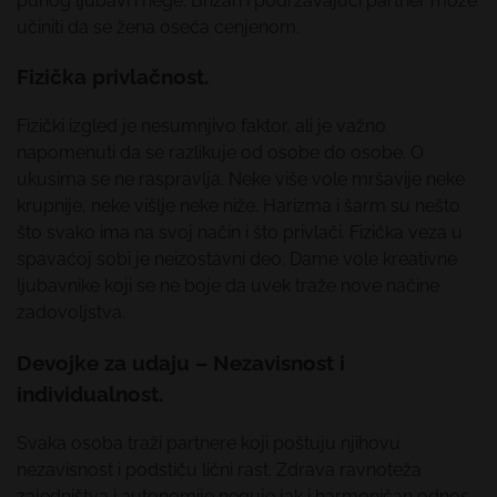
punog ljubavi i nege. Brižan i podržavajući partner može
učiniti da se žena oseća cenjenom.
Fizička privlačnost.
Fizički izgled je nesumnjivo faktor, ali je važno
napomenuti da se razlikuje od osobe do osobe. O
ukusima se ne raspravlja. Neke više vole mršavije neke
krupnije, neke višlje neke niže. Harizma i šarm su nešto
što svako ima na svoj način i što privlači. Fizička veza u
spavaćoj sobi je neizostavni deo. Dame vole kreativne
ljubavnike koji se ne boje da uvek traže nove načine
zadovoljstva.
Devojke za udaju – Nezavisnost i
individualnost.
Svaka osoba traži partnere koji poštuju njihovu
nezavisnost i podstiču lični rast. Zdrava ravnoteža
zajedništva i autonomije neguje jak i harmoničan odnos.