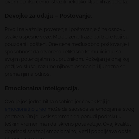
ovom članku ćemo istražiti nekoliko ključnih aspekata.
Devojke za udaju – Poštovanje.
Prvo i najvažnije, poverenje i poštovanje čine osnovu
svake uspešne veze. Mlade žene traže partnere koji su
pouzdani i pošteni. One cene međusobno poštovanje i
sposobnost da otvoreno i efikasno komuniciraju sa
svojim potencijalnim supružnikom. Poželjan je onaj koji
pažljivo sluša, razume njihova osećanja i ljubazno se
prema njima odnosi.
Emocionalna inteligencija.
Ovo je još jedna bitna osobina jer čovek koji je
emocionalno zreo
može da saoseća sa emocijama svog
partnera. On je uvek spreman da ponudi podršku u
teškim vremenima i da iskreno posavetuje. Ovaj kvalitet
doprinosi snažnoj emocionalnoj vezi i poboljšava opšte
blagostanje veze.