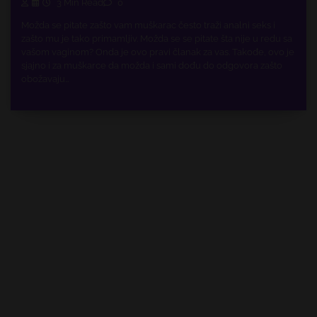
3 Min Read
0
Možda se pitate zašto vam muškarac često traži analni seks i
zašto mu je tako primamljiv. Možda se se pitate šta nije u redu sa
vašom vaginom? Onda je ovo pravi članak za vas. Takođe, ovo je
sjajno i za muškarce da možda i sami dođu do odgovora zašto
obožavaju…