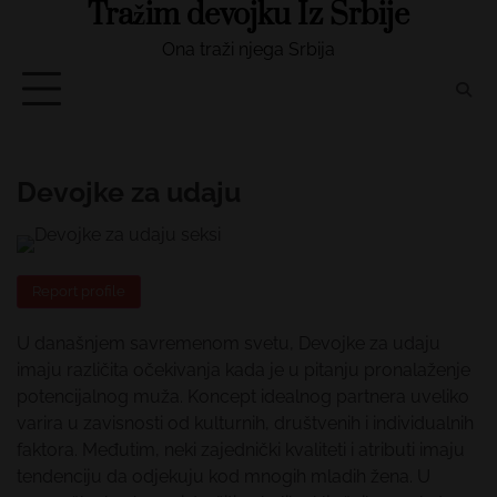
Tražim devojku Iz Srbije
Skip
to
Ona traži njega Srbija
content
Devojke za udaju
Report profile
U današnjem savremenom svetu, Devojke za udaju
imaju različita očekivanja kada je u pitanju pronalaženje
potencijalnog muža. Koncept idealnog partnera uveliko
varira u zavisnosti od kulturnih, društvenih i individualnih
faktora. Međutim, neki zajednički kvaliteti i atributi imaju
tendenciju da odjekuju kod mnogih mladih žena. U