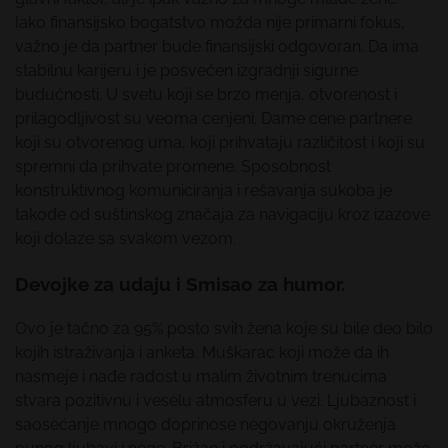
Iako finansijsko bogatstvo možda nije primarni fokus,
važno je da partner bude finansijski odgovoran. Da ima
stabilnu karijeru i je posvećen izgradnji sigurne
budućnosti. U svetu koji se brzo menja, otvorenost i
prilagodljivost su veoma cenjeni. Dame cene partnere
koji su otvorenog uma, koji prihvataju različitost i koji su
spremni da prihvate promene. Sposobnost
konstruktivnog komuniciranja i rešavanja sukoba je
takođe od suštinskog značaja za navigaciju kroz izazove
koji dolaze sa svakom vezom.
Devojke za udaju i Smisao za humor.
Ovo je tačno za 95% posto svih žena koje su bile deo bilo
kojih istraživanja i anketa. Muškarac koji može da ih
nasmeje i nađe radost u malim životnim trenucima
stvara pozitivnu i veselu atmosferu u vezi. Ljubaznost i
saosećanje mnogo doprinose negovanju okruženja