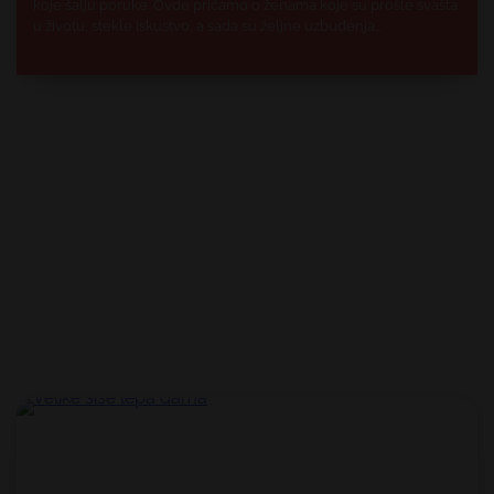
koje šalju poruke. Ovde pričamo o ženama koje su prošle svašta
u životu, stekle iskustvo, a sada su željne uzbuđenja…