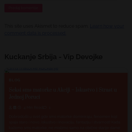
This site uses Akismet to reduce spam.
Learn how your
comment data is processed.
Kuckanje Srbija - Vip Devojke
BLOG
Seksi sms matorke u Akciji – Iskustvo i Strast u
Jednoj Poruci
4 Min Read
1
Dobrodošli u svet gde sms matorke dominiraju, fenomen koji
spaja staro i novo, iskustvo i inovaciju, fantaziju i stvarnost! Kada
kažemo sms matorke, ne mislimo samo na obične starije dame