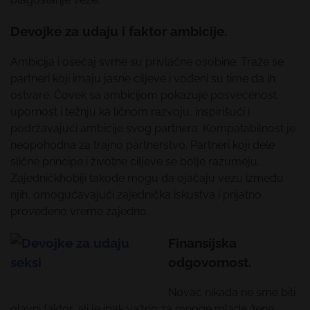
Devojke za udaju i faktor ambicije.
Ambicija i osećaj svrhe su privlačne osobine. Traže se
partneri koji imaju jasne ciljeve i vođeni su time da ih
ostvare. Čovek sa ambicijom pokazuje posvećenost,
upornost i težnju ka ličnom razvoju, inspirišući i
podržavajući ambicije svog partnera. Kompatabilnost je
neopohodna za trajno partnerstvo. Partneri koji dele
slične principe i životne ciljeve se bolje razumeju.
Zajedničkhobiji takođe mogu da ojačaju vezu između
njih, omogućavajući zajednička iskustva i prijatno
provedeno vreme zajedno.
Finansijska
odgovornost.
Novac nikada ne sme biti
glavni faktor, ali je ipak važno za mnoge mlade žene.