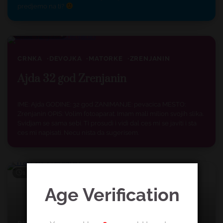
predjemo na ti?
1 min read
3
CRNKA
DEVOJKA
MATORKE
ZRENJANIN
Ajda 32 god Zrenjanin
IME: Ajda GODINE: 32 god ZANIMANJE: pevacica MESTO:
Zrenjanin OPIS: Volim fotoaparat. Imam mali milion svojih slika.
Svidjam se sama sebi. Ti prosudi i vidi dal ces mi se javiti i sta
ces mi napisati. Necu nista da sugerisem.
1 min read
3
Age Verification