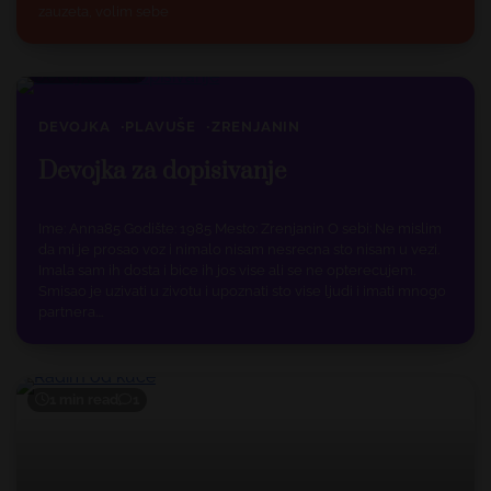
zauzeta, volim sebe
1 min read
1
DEVOJKA
PLAVUŠE
ZRENJANIN
Devojka za dopisivanje
Ime: Anna85 Godište: 1985 Mesto: Zrenjanin O sebi: Ne mislim
da mi je prosao voz i nimalo nisam nesrecna sto nisam u vezi.
Imala sam ih dosta i bice ih jos vise ali se ne opterecujem.
Smisao je uzivati u zivotu i upoznati sto vise ljudi i imati mnogo
partnera.…
1 min read
1