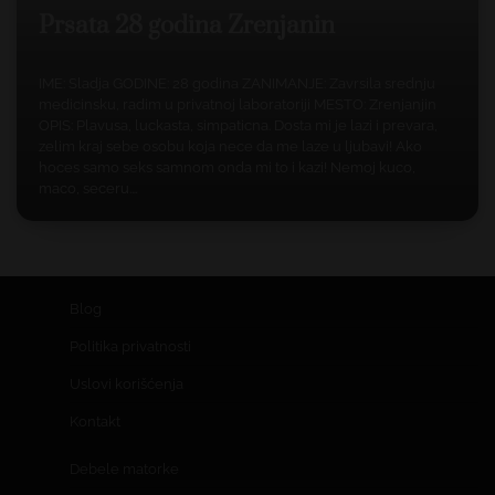
Prsata 28 godina Zrenjanin
IME: Sladja GODINE: 28 godina ZANIMANJE: Zavrsila srednju
medicinsku, radim u privatnoj laboratoriji MESTO: Zrenjanjin
OPIS: Plavusa, luckasta, simpaticna. Dosta mi je lazi i prevara,
zelim kraj sebe osobu koja nece da me laze u ljubavi! Ako
hoces samo seks samnom onda mi to i kazi! Nemoj kuco,
maco, seceru.…
Blog
Politika privatnosti
Uslovi korišćenja
Kontakt
Debele matorke