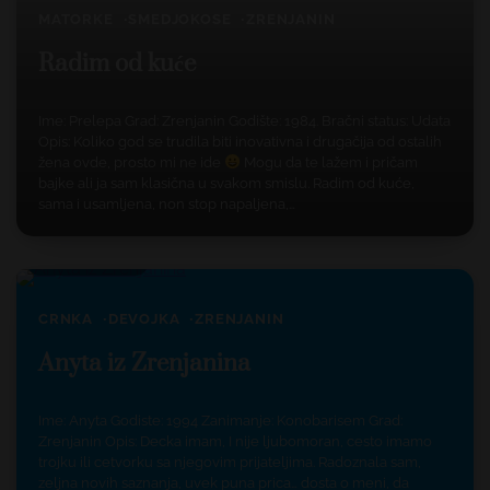
MATORKE
SMEDJOKOSE
ZRENJANIN
Radim od kuće
Ime: Prelepa Grad: Zrenjanin Godište: 1984. Bračni status: Udata
Opis: Koliko god se trudila biti inovativna i drugačija od ostalih
žena ovde, prosto mi ne ide
Mogu da te lažem i pričam
bajke ali ja sam klasična u svakom smislu. Radim od kuće,
sama i usamljena, non stop napaljena,…
1 min read
2
CRNKA
DEVOJKA
ZRENJANIN
Anyta iz Zrenjanina
Ime: Anyta Godiste: 1994 Zanimanje: Konobarisem Grad:
Zrenjanin Opis: Decka imam, I nije ljubomoran, cesto imamo
trojku ili cetvorku sa njegovim prijateljima. Radoznala sam,
zeljna novih saznanja, uvek puna prica… dosta o meni, da