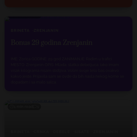
1 min read
0
BRINETA
ZRENJANIN
Bonus 29 godina Zrenjanin
IME: Zorica GODINE: 29 god ZANIMANJE: Radim u trafici
MESTO: Zrenjanin OPIS: Mlada, slatka debeljuca. Iako imam
visak kilograma nisam stidljiva. Volim svoje telo bas ovakvo
kakvo jeste. Prijavila sam se ovde da bih nasla nekog kome se
dopadam i sa malo salca.
1 min read
1
BRINETA
CRNKA
DEBELE
SISATE
ZRENJANIN