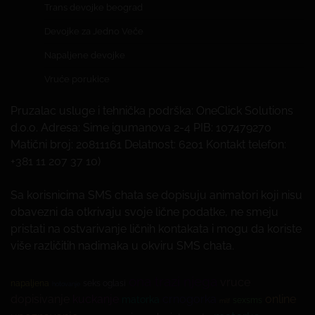
Trans devojke beograd
Devojke za Jedno Veče
Napaljene devojke
Vruće porukice
Pruzalac usluge i tehnička podrška: OneClick Solutions
d.o.o. Adresa: Sime igumanova 2-4 PIB: 107479270
Matični broj: 20811161 Delatnost: 6201 Kontakt telefon:
+381 11 207 37 10)
Sa korisnicima SMS chata se dopisuju animatori koji nisu
obavezni da otkrivaju svoje lične podatke, ne smeju
pristati na ostvarivanje ličnih kontakata i mogu da koriste
više različitih nadimaka u okviru SMS chata.
ona trazi njega
vruce
napaljena
seks oglasi
hotovanje
dopisivanje
kuckanje
crnogorka
online
matorka
sexsms
milf