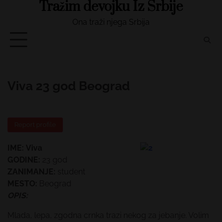
Tražim devojku Iz Srbije
Skip
to
Ona traži njega Srbija
content
Viva 23 god Beograd
Report profile
IME:
Viva
GODINE:
23 god
ZANIMANJE:
student
MESTO:
Beograd
OPIS:
Mlada, lepa, zgodna crnka trazi nekog za jebanje. Volim