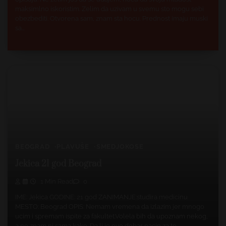
maksimlno iskoristim. Zelim da uzivam u svemu sto mogu sebi
obezbediti. Otvorena sam, znam sta hocu. Prednost imaju muski
sa…
BEOGRAD
PLAVUŠE
SMEDJOKOSE
Jekica 21 god Beograd
1 Min Read
0
IME: Jekica GODINE: 21 god ZANIMANJE:studira medicinu
MESTO: Beograd OPIS: Nemam vremena da izlazim jer mnogo
ucim i spremam ispite za fakultet.Volela bih da upoznam nekog,
a ne znam ni sama kako. Da li je ovo dobar nacin za to,