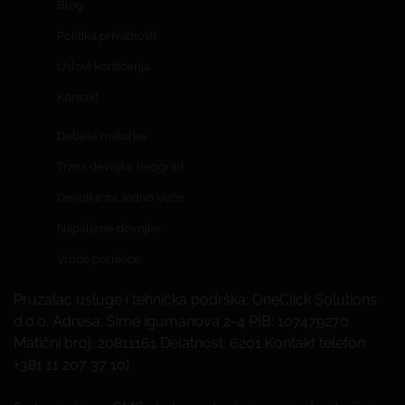
Blog
Politika privatnosti
Uslovi korišćenja
Kontakt
Debele matorke
Trans devojke beograd
Devojke za Jedno Veče
Napaljene devojke
Vruće porukice
Pruzalac usluge i tehnička podrška: OneClick Solutions
d.o.o. Adresa: Sime igumanova 2-4 PIB: 107479270
Matični broj: 20811161 Delatnost: 6201 Kontakt telefon:
+381 11 207 37 10)