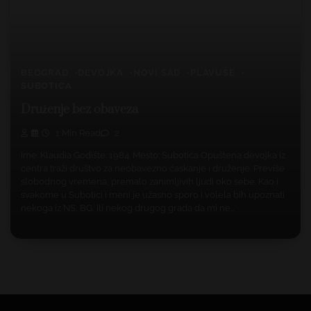
BEOGRAD
DEVOJKA
NOVI SAD
PLAVUŠE
SUBOTICA
Druženje bez obaveza
1 Min Read
2
Ime: Klaudia Godište: 1984. Mesto: Subotica Opuštena devojka iz
centra traži društvo za neobavezno ćaskanje i druženje. Previše
slobodnog vremena, premalo zanimljivih ljudi oko sebe. Kao i
svakome u Subotici i meni je užasno sporo i volela bih upoznati
nekoga iz NS, BG, ili nekog drugog grada da mi ne…