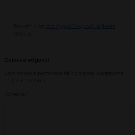
Povratni ping:
Viva 23 god Beograd | Najlepše
devojke
Ostavite odgovor
Vaša adresa e-pošte neće biti objavljena.
Neophodna
polja su označena
*
Komentar
*