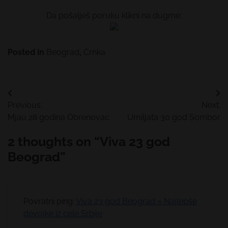
Da pošalješ poruku klikni na dugme:
Posted in
Beograd
,
Crnka
Kretanje
Previous:
Next:
članka
Mjau 28 godina Obrenovac
Umiljata 30 god Sombor
2 thoughts on “
Viva 23 god
Beograd
”
Povratni ping:
Viva 23 god Beograd » Najlepše
devojke iz cele Srbije