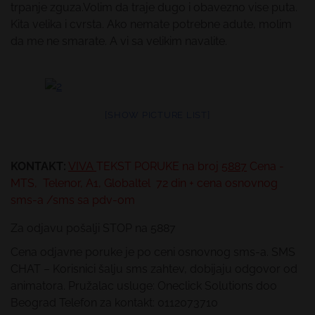
trpanje zguza.Volim da traje dugo i obavezno vise puta.
Kita velika i cvrsta. Ako nemate potrebne adute, molim
da me ne smarate. A vi sa velikim navalite.
[SHOW PICTURE LIST]
KONTAKT:
VIVA
TEKST PORUKE
na broj
5887
Cena -
MTS, Telenor, A1, Globaltel 72 din + cena osnovnog
sms-a /sms sa pdv-om
Za odjavu pošalji STOP na 5887
Cena odjavne poruke je po ceni osnovnog sms-a. SMS
CHAT – Korisnici šalju sms zahtev, dobijaju odgovor od
animatora. Pružalac usluge: Oneclick Solutions doo
Beograd Telefon za kontakt: 0112073710