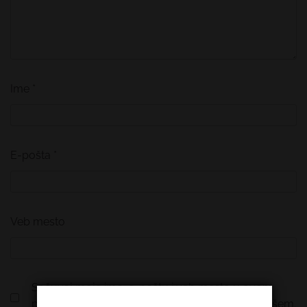
Ime
*
E-pošta
*
Veb mesto
Sačuvaj moje ime, e-poštu i veb mesto u ovom
pregledaču veba za sledeći put kada komentarišem.