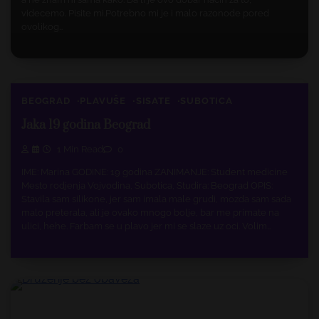
videcemo. Pisite mi.Potrebno mi je i malo razonode pored
ovolikog…
BEOGRAD
PLAVUŠE
SISATE
SUBOTICA
Jaka 19 godina Beograd
1 Min Read
0
IME: Marina GODINE: 19 godina ZANIMANJE: Student medicine
Mesto rodjenja Vojvodina, Subotica, Studira: Beograd OPIS:
Stavila sam silikone, jer sam imala male grudi, mozda sam sada
malo preterala, ali je ovako mnogo bolje, bar me primate na
ulici, hehe. Farbam se u plavo jer mi se slaze uz oci. Volim…