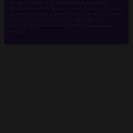
IME: Jekica GODINE: 21 god ZANIMANJE:studira medicinu
MESTO: Beograd OPIS: Nemam vremena da izlazim jer mnogo
ucim i spremam ispite za fakultet.Volela bih da upoznam nekog,
a ne znam ni sama kako. Da li je ovo dobar nacin za to,
videcemo. Pisite mi.Potrebno mi je i malo razonode pored
ovolikog…