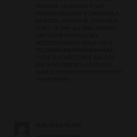
SUNASCE I JA BI KAO I TI SVE
PROBAO MISLIM DA SI ZABORAVILA
DA KAZES: JEDNOM SE ZIVI!!!! MILA
DUSO I JA SAM 45 I SIIIIIGURANNN
SAM KAD BI MI POCELI SEX
NEEEEEMA BRZOG KRAJA TVOJE
TELOMMMMMMMMMMMMMMM I
TVOJE SLATKEEE OKICE BAS BAS
BAS SI PREPREPRESLAAATKOOO
SUNASCE!!!!!!!!!!!!!!!!!!!!!!!!!!!!!!!!!!!!!!!!!!!!!!!!!!!!
!!!!!!!!!!!!!!!!!!!!!!!!!!!!
DUKI/DULE/DUSKO
jun 30, 2019 u 8:13 pm