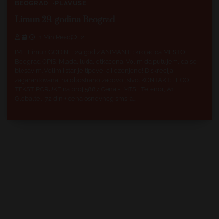
BEOGRAD
PLAVUŠE
Limun 29. godina Beograd
1 Min Read
2
IME: Limun GODINE: 29 god ZANIMANJE: krojacica MESTO:
Beograd OPIS: Mlada, luda, otkacena. Volim da putujem, da se
blesavim. Volim i starije tipove, a i ozenjene! DIskrecija
zagarantovana, na obostrano zadovoljstvo. KONTAKT: LEGO
TEKST PORUKE na broj 5887 Cena - MTS, Telenor, A1,
Globaltel 72 din + cena osnovnog sms-a…