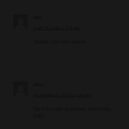
Miki
mart 26, 2016 u 3:22 pm
Slatkišu Cao! Isto volimo
Milan
novembar 27, 2016 u 5:43 pm
Sta bi ti volele da probas. Imas li listu
zelja.