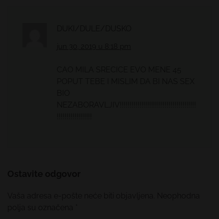
DUKI/DULE/DUSKO
jun 30, 2019 u 8:18 pm
CAO MILA SRECICE EVO MENE 45
POPUT TEBE I MISLIM DA BI NAS SEX
BIO
NEZABORAVLJIV!!!!!!!!!!!!!!!!!!!!!!!!!!!!!!!!!!!!!!!
!!!!!!!!!!!!!!!!!!
Ostavite odgovor
Vaša adresa e-pošte neće biti objavljena.
Neophodna
polja su označena
*