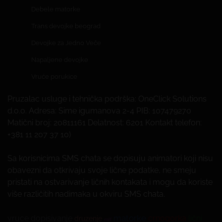
Debele matorke
Trans devojke beograd
Devojke za Jedno Veče
Napaljene devojke
Vruće porukice
Pruzalac usluge i tehnička podrška: OneClick Solutions
d.o.o. Adresa: Sime igumanova 2-4 PIB: 107479270
Matični broj: 20811161 Delatnost: 6201 Kontakt telefon:
+381 11 207 37 10)
Sa korisnicima SMS chata se dopisuju animatori koji nisu
obavezni da otkrivaju svoje lične podatke, ne smeju
pristati na ostvarivanje ličnih kontakata i mogu da koriste
više različitih nadimaka u okviru SMS chata.
matorke
vruce dopisivanje
crnogorka
lični
druzenje
milf