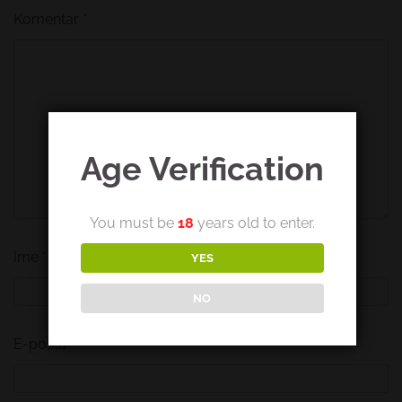
Komentar
*
Age Verification
You must be
18
years old to enter.
Ime
*
YES
NO
E-pošta
*