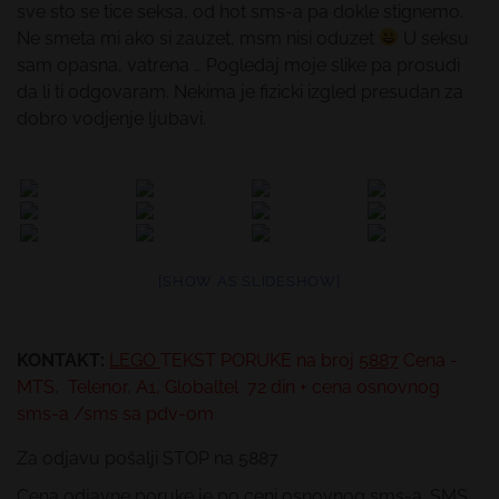
sve sto se tice seksa, od hot sms-a pa dokle stignemo.
Ne smeta mi ako si zauzet, msm nisi oduzet
U seksu
sam opasna, vatrena … Pogledaj moje slike pa prosudi
da li ti odgovaram. Nekima je fizicki izgled presudan za
dobro vodjenje ljubavi.
[SHOW AS SLIDESHOW]
KONTAKT:
LEGO
TEKST PORUKE
na broj
5887
Cena -
MTS, Telenor, A1, Globaltel 72 din + cena osnovnog
sms-a /sms sa pdv-om
Za odjavu pošalji STOP na 5887
Cena odjavne poruke je po ceni osnovnog sms-a. SMS