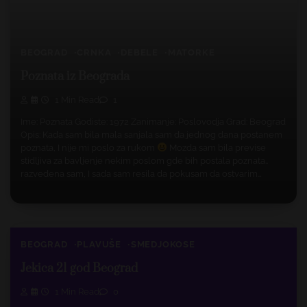
BEOGRAD
CRNKA
DEBELE
MATORKE
Poznata iz Beograda
1 Min Read
1
Ime: Poznata Godiste: 1972 Zanimanje: Poslovodja Grad: Beograd
Opis: Kada sam bila mala sanjala sam da jednog dana postanem
poznata, I nije mi poslo za rukom
Mozda sam bila previse
stidljiva za bavljenje nekim poslom gde bih postala poznata..
razvedena sam, I sada sam resila da pokusam da ostvarim…
BEOGRAD
PLAVUŠE
SMEDJOKOSE
Jekica 21 god Beograd
1 Min Read
0