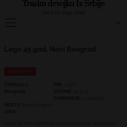
Tražim devojku Iz Srbije
Skip
to
Ona traži njega Srbija
content
Lego 45 god. Novi Beograd
Report profile
IME:
Lego
GODINE:
45 god
ZANIMANJE:
nastavnica
MESTO:
Novi Beograd
OPIS:
Kulturna, fina odmerena. Bez predrasuda, probala bih