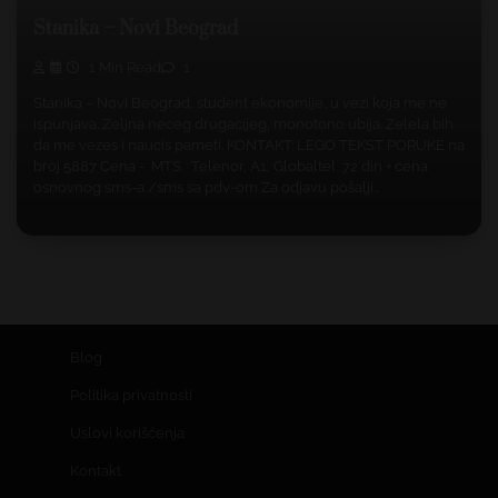
Stanika – Novi Beograd
1 Min Read
1
Stanika – Novi Beograd, student ekonomije, u vezi koja me ne
ispunjava. Zeljna neceg drugacijeg, monotono ubija. Zelela bih
da me vezes i naucis pameti. KONTAKT: LEGO TEKST PORUKE na
broj 5887 Cena - MTS, Telenor, A1, Globaltel 72 din + cena
osnovnog sms-a /sms sa pdv-om Za odjavu pošalji…
Blog
Politika privatnosti
Uslovi korišćenja
Kontakt