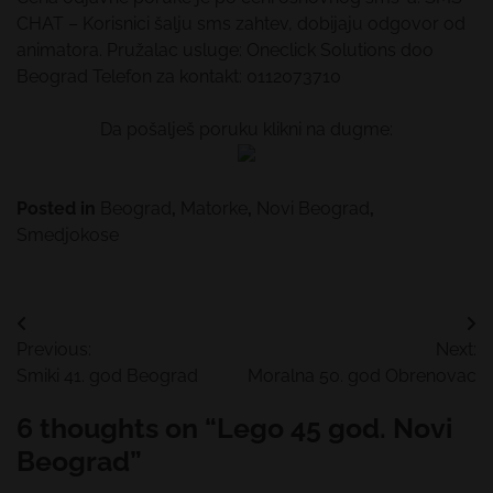
CHAT – Korisnici šalju sms zahtev, dobijaju odgovor od
animatora. Pružalac usluge: Oneclick Solutions doo
Beograd Telefon za kontakt: 0112073710
Da pošalješ poruku klikni na dugme:
Posted in
Beograd
,
Matorke
,
Novi Beograd
,
Smedjokose
Kretanje
Previous:
Next:
članka
Smiki 41. god Beograd
Moralna 50. god Obrenovac
6 thoughts on “
Lego 45 god. Novi
Beograd
”