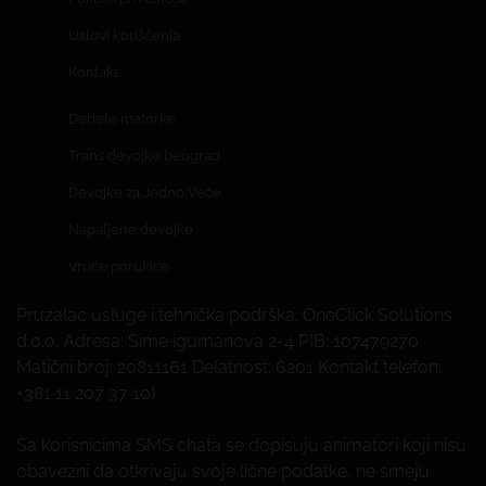
Uslovi korišćenja
Kontakt
Debele matorke
Trans devojke beograd
Devojke za Jedno Veče
Napaljene devojke
Vruće porukice
Pruzalac usluge i tehnička podrška: OneClick Solutions
d.o.o. Adresa: Sime igumanova 2-4 PIB: 107479270
Matični broj: 20811161 Delatnost: 6201 Kontakt telefon:
+381 11 207 37 10)
Sa korisnicima SMS chata se dopisuju animatori koji nisu
obavezni da otkrivaju svoje lične podatke, ne smeju