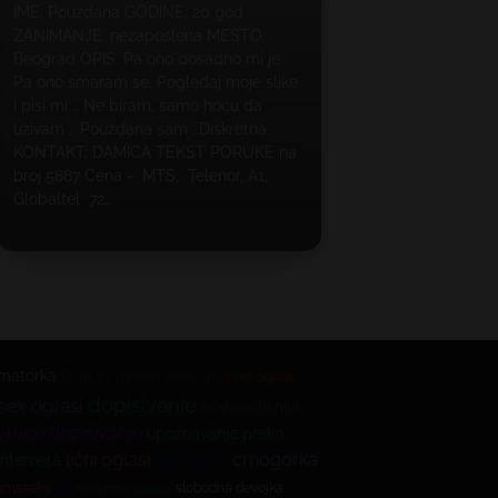
IME: Pouzdana GODINE: 20 god
ZANIMANJE: nezaposlena MESTO:
Beograd OPIS: Pa ono dosadno mi je.
Pa ono smaram se. Pogledaj moje slike
i pisi mi … Ne biram, samo hocu da
uzivam .. Pouzdana sam …Diskretna
KONTAKT: DAMICA TEKST PORUKE na
broj 5887 Cena - MTS, Telenor, A1,
Globaltel 72…
online upoznavanje
matorka
seks oglasi
dopisivanje
sex oglasi
novosadjanka
vruce dopisivanje
upoznavanje preko
lični oglasi
kuckanje
crnogorka
interneta
smsseks
sexsms
slobodna devojka
milf
hotovanje