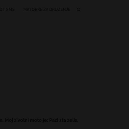
OT SMS
MATORKE ZA DRUZENJE
Moj zivotni moto je: Pazi sta zelis,