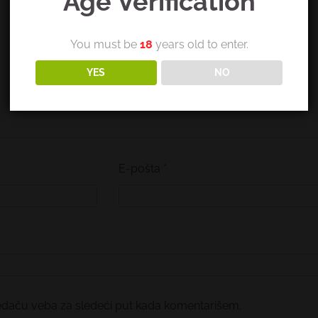
Age Verification
You must be
18
years old to enter.
YES
NO
E-pošta
*
edaču veba za sledeći put kada komentarišem.