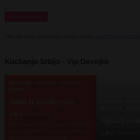
This site uses Akismet to reduce spam.
Learn how your co
Kuckanje Srbija - Vip Devojke
BEOGRAD
MATORKE
PLAVUŠE
SISATE
Smiki 41. god Beograd
BEOGRAD
CRNK
MATORKE
OBRE
1 Min Read
3
Mjau 28 godi
IME: Smiki GODINE: 41 god ZANIMANJE:
knjigovodja MESTO: Beograd OPIS: Ja
1 Min Read
sam jedna totalno nevaljala,