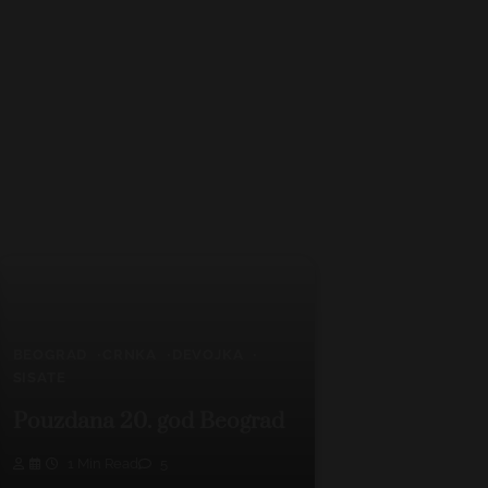
BEOGRAD
CRNKA
DEVOJKA
SISATE
Pouzdana 20. god Beograd
1 Min Read
5