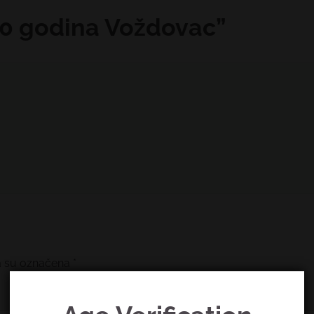
0 godina Voždovac
”
a su označena
*