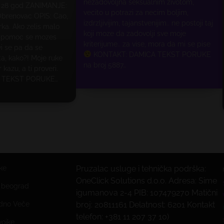
nezadovoljna seksualnim zivotom,
: 28 god ZANIMANJE:
vecito u potrazi za necim boljim,
brenovac OPIS: Cao,
izdrzljivijim, tajanstvenijim.. ne postoji taj
a. Ako zelis malo
koji moze da zadovolji sve moje
u pomoc se mozes
kriterijume.. za vise, mora da mi se pise
vi se pa da se
KONTAKT: DAMICA TEKST PORUKE
a, kako?! Moje ruke
na broj 5887…
kazu, a ti proveri.
 TEKST PORUKE…
ke
Pruzalac usluge i tehnička podrška:
OneClick Solutions d.o.o. Adresa: Sime
e beograd
igumanova 2-4 PIB: 107479270 Matični
edno Veče
broj: 20811161 Delatnost: 6201 Kontakt
telefon: +381 11 207 37 10)
vojke