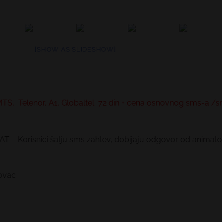
[SHOW AS SLIDESHOW]
TS, Telenor, A1, Globaltel 72 din + cena osnovnog sms-a 
– Korisnici šalju sms zahtev, dobijaju odgovor od animator
ovac