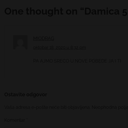
članka
One thought on “
Damica 5
MIODRAG
oktobar 18, 2020 u 8:32 pm
PA AJMO SRECO U NOVE POBEDE JA I TI
Ostavite odgovor
Vaša adresa e-pošte neće biti objavljena.
Neophodna polj
Komentar
*