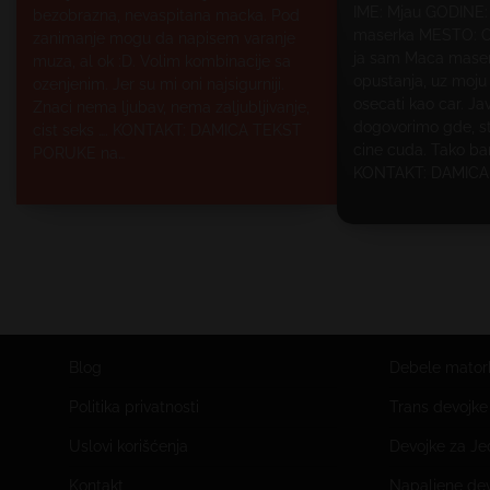
IME: Mjau GODINE
bezobrazna, nevaspitana macka. Pod
maserka MESTO: O
zanimanje mogu da napisem varanje
ja sam Maca maserk
muza, al ok :D. Volim kombinacije sa
opustanja, uz moj
ozenjenim. Jer su mi oni najsigurniji.
osecati kao car. Ja
Znaci nema ljubav, nema zaljubljivanje,
dogovorimo gde, st
cist seks …. KONTAKT: DAMICA TEKST
cine cuda. Tako bar 
PORUKE na…
KONTAKT: DAMICA
Blog
Debele mator
Politika privatnosti
Trans devojk
Uslovi korišćenja
Devojke za J
Kontakt
Napaljene de