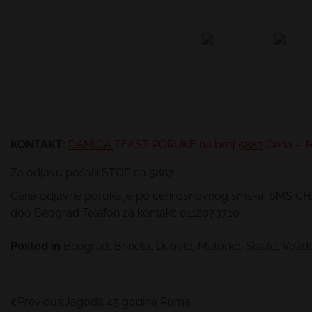
KONTAKT:
DAMICA
TEKST PORUKE
na broj
5887
Cena - M
Za odjavu pošalji STOP na 5887
Cena odjavne poruke je po ceni osnovnog sms-a. SMS CHAT 
doo Beograd Telefon za kontakt: 0112073710
Posted in
Beograd
,
Brineta
,
Debele
,
Matorke
,
Sisate
,
Vožd
Kretanje
Previous:
Jagoda 45 godina Ruma