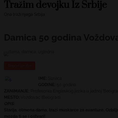
Tražim devojku Iz Srbije
Skip
to
Ona traži njega Srbija
content
Damica 50 godina Voždov
Report profile
IME:
Slavica
GODINE:
50 godina
ZANIMANJE:
Profesorka Engleskog jezika u jednoj Beograd
MESTO:
Vozdovac (Beograd)
OPIS:
Starija, otmena dama, trazi muskarce za avanture. Ozbiljn
mozda ti se i ostvari!