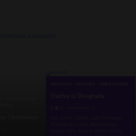
mment data is processed.
BEOGRAD
DEVOJKA
SMEDJOKOSE
Dariva iz Beograda
A
CRVENOKOSA
NOVAC
1 Min Read
2
na Obrenovac
Ime: Dariva Godiste: 1988 Zanmanje:
Poslasticarka Grad: Beograd Opis:
5
Slatka, mala, dzepna Venera. Vecito