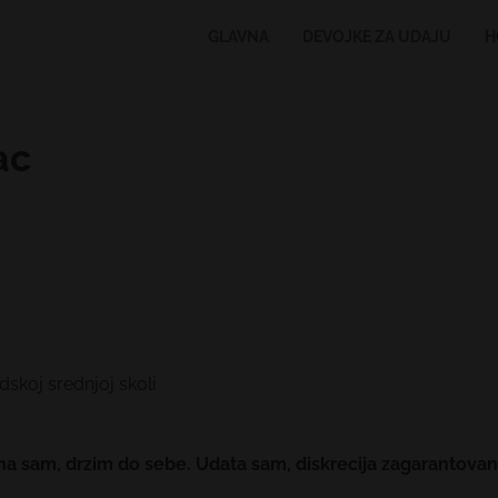
GLAVNA
DEVOJKE ZA UDAJU
H
ac
skoj srednjoj skoli
a sam, drzim do sebe. Udata sam, diskrecija zagarantovana. 