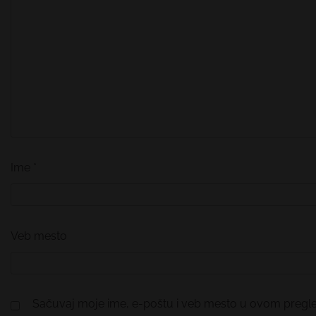
Ime
*
Veb mesto
Sačuvaj moje ime, e-poštu i veb mesto u ovom pregl