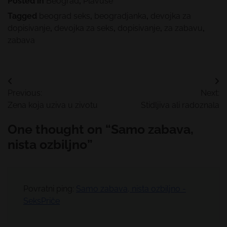
Posted in
Beograd
,
Plavuše
Tagged
beograd seks
,
beogradjanka
,
devojka za
dopisivanje
,
devojka za seks
,
dopisivanje
,
za zabavu
,
zabava
Kretanje
Previous:
Next:
članka
Zena koja uziva u zivotu
Stidljiva ali radoznala
One thought on “
Samo zabava,
nista ozbiljno
”
Povratni ping:
Samo zabava, nista ozbiljno -
SeksPriče