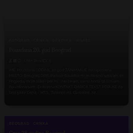
BEOGRAD
CRNKA
DEVOJKA
SISATE
Pouzdana 20. god Beograd
1 Min Read
5
IME: Pouzdana GODINE: 20 god ZANIMANJE: nezaposlena
MESTO: Beograd OPIS: Pa ono dosadno mi je. Pa ono smaram se.
Pogledaj moje slike i pisi mi … Ne biram, samo hocu da uzivam ..
Pouzdana sam …Diskretna KONTAKT: DARICA TEKST PORUKE na
broj 5887 Cena - MTS, Telenor, A1, Globaltel 72…
BEOGRAD
CRNKA