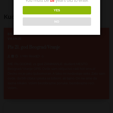
You must be
18
years old to enter.
YES
Kuckanje Srbija - Vip Devojke
NO
BEOGRAD
CRNKA
DEBELE
SISATE
SMEDJOKOSE
VRANJE
Pis 21. god Beograd/Vranje
1 Min Read
0
IME: Pis GODINE: 21 god ZANIMANJE: student MESTO:
Beograd/Vranje OPIS: Ovde sam iskljucivo radi hot sms-a!
Decko mi je jako ljubomoran. A tako mi nedostaje seks. Zato sam
ovde, da bih citala i pisala sa tobom, ali tajno. On ne sme da
sazna nikako. Volim bezobrazne poruke, bezobrazne reci.
Volim…