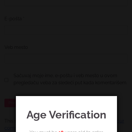
E-pošta
*
Veb mesto
Sačuvaj moje ime, e-poštu i veb mesto u ovom
pregledaču veba za sledeći put kada komentarišem.
Age Verification
This site uses Akismet to reduce spam.
Learn how your
comment data is processed.