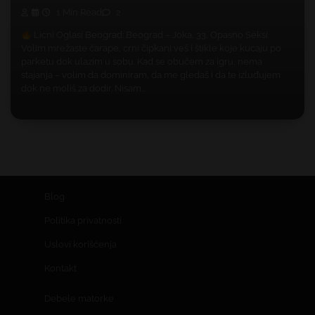
1 Min Read
2
Licni Oglasi Beograd: Beograd – Joka, 33, Opasno Seksi
Volim mrežaste čarape, crni čipkani veš i štikle koje kucaju po
parketu dok ulazim u sobu. Kad se obučem za igru, nema
stajanja – volim da dominiram, da me gledaš i da te izluđujem
dok ne moliš za dodir. Nisam…
Blog
Politika privatnosti
Uslovi korišćenja
Kontakt
Debele matorke