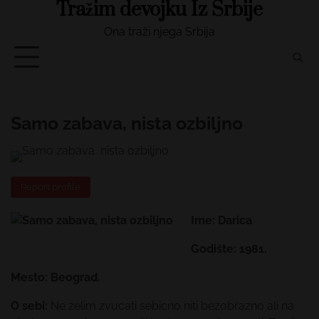
Tražim devojku Iz Srbije
Skip
to
Ona traži njega Srbija
content
Samo zabava, nista ozbiljno
Report profile
Ime: Darica
Godište: 1981.
Mesto: Beograd.
O sebi:
Ne zelim zvucati sebicno niti bezobrazno ali na