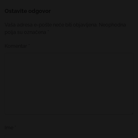
Ostavite odgovor
Vaša adresa e-pošte neće biti objavljena.
Neophodna
polja su označena
*
Komentar
*
Ime
*