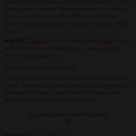
nikakve ponude za vezu ili brak necu odgovarati. To nije
razlog zasto sam ovde. Ako budem zelela da nadjem
decka ili muza ja cu vas obavestiti na vreme hehe.
Trazim opustene slobodne muskarce za zabavu i nista
vise.
KONTAKT:
DARICA
TEKST PORUKE
na broj
5887
Cena -
MTS, Telenor, A1, Globaltel 72 din + cena osnovnog
sms-a /sms sa pdv-om
Za odjavu pošalji STOP na 5887
Cena odjavne poruke je po ceni osnovnog sms-a. SMS
CHAT – Korisnici šalju sms zahtev, dobijaju odgovor od
animatora. Pružalac usluge: Oneclick Solutions doo
Beograd Telefon za kontakt: 0112073710
Da pošalješ poruku klikni na dugme: