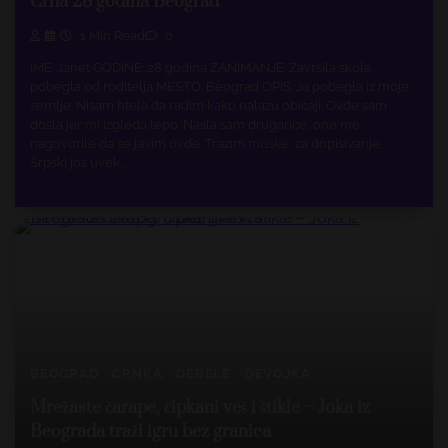
Crna 28 godina Beograd
1 Min Read
0
IME: Janet GODINE: 28 godina ZANIMANJE: Zavrsila skola,
pobegla od roditelja MESTO: Beograd OPIS: Ja pobegla iz moje
zemlje. Nisam htela da radim kako nalazu obicaji. Ovde sam
dosla jer mi izgleda lepo. Nasla sam drugarice, one me
nagovorile da se javim ovde. Trazim muske, za dopisivanje.
Srpski jos uvek…
BEOGRAD
CRNKA
DEBELE
DEVOJKA
Mrežaste čarape, čipkani veš i štikle – Joka iz
Beograda traži igru bez granica