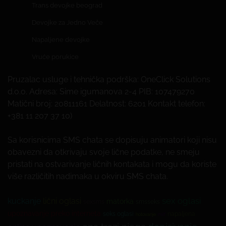
Trans devojke beograd
Devojke za Jedno Veče
Napaljene devojke
Vruće porukice
Pruzalac usluge i tehnička podrška: OneClick Solutions
d.o.o. Adresa: Sime igumanova 2-4 PIB: 107479270
Matični broj: 20811161 Delatnost: 6201 Kontakt telefon:
+381 11 207 37 10)
Sa korisnicima SMS chata se dopisuju animatori koji nisu
obavezni da otkrivaju svoje lične podatke, ne smeju
pristati na ostvarivanje ličnih kontakata i mogu da koriste
više različitih nadimaka u okviru SMS chata.
sex oglasi
kuckanje
lični oglasi
matorka
sexsms
smsseks
upoznavanje preko interneta
seks oglasi
napaljena
hotovanje
milf