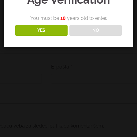
You must be
18
years old to enter.
YES
NO
E-pošta
*
edaču veba za sledeći put kada komentarišem.