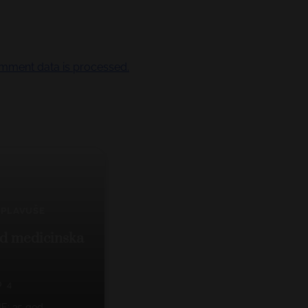
mment data is processed.
PLAVUŠE
od medicinska
4
E: 35 god