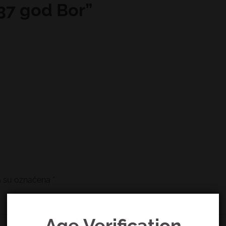
37 god Bor
”
a su označena
*
Age Verification