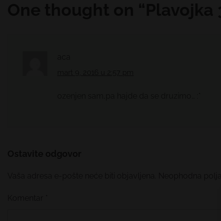
članka
One thought on “
Plavojka 
aca
mart 9, 2016 u 2:57 pm
ozenjen sam,pa hajde da se druzimo… :*
Ostavite odgovor
Vaša adresa e-pošte neće biti objavljena.
Neophodna polj
Komentar
*