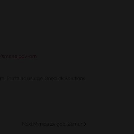
a /sms sa pdv-om
a. Pružalac usluge: Oneclick Solutions
Next:
Mimica 25 god. Zemun