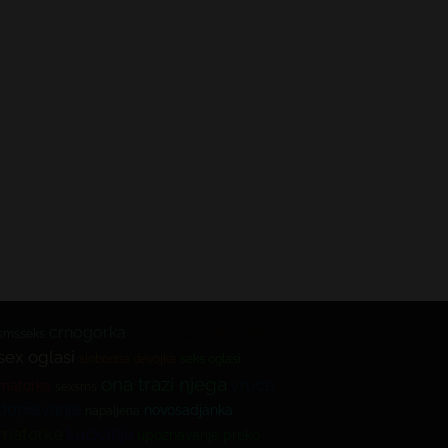
crnogorka
lični oglasi
druzenje
smsseks
sex oglasi
slobodna devojka
seks oglasi
ona trazi njega
vruce
matorka
sexsms
dopisivanje
novosadjanka
napaljena
matorke
kuckanje
upoznavanje preko