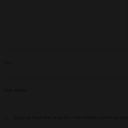
Ime
*
Veb mesto
Sačuvaj moje ime, e-poštu i veb mesto u ovom pregl