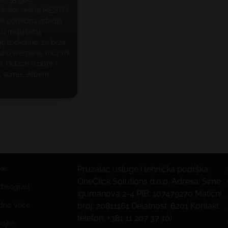
inska sestra MESTO:
 je potrebna mladja
 u moju picu.
je iz okoline, za brza
uno vremena, muz mi
. Dolaze u obzir i
ci, sume….Jebem…
ke
Pruzalac usluge i tehnička podrška:
OneClick Solutions d.o.o. Adresa: Sime
e beograd
igumanova 2-4 PIB: 107479270 Matični
edno Veče
broj: 20811161 Delatnost: 6201 Kontakt
telefon: +381 11 207 37 10)
vojke