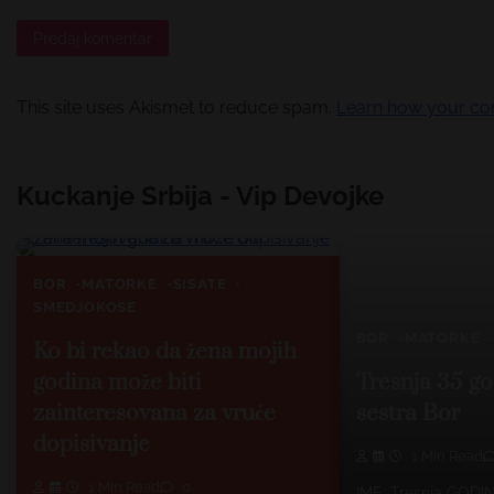
This site uses Akismet to reduce spam.
Learn how your co
Kuckanje Srbija - Vip Devojke
BOR
MATORKE
SISATE
SMEDJOKOSE
BOR
MATORKE
Ko bi rekao da žena mojih
godina može biti
Tresnja 35 g
zainteresovana za vruće
sestra Bor
dopisivanje
1 Min Read
1 Min Read
0
IME: Tresnja GODIN