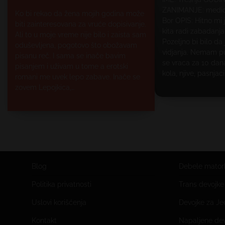
ZANIMANJE: medic
Ko bi rekao da žena mojih godina može
Bor OPIS: Hitno mi
biti zainteresovana za vruće dopisivanje.
kita radi zabadanja
Ali to u moje vreme nije bilo i zaista sam
Pozeljno bi bilo da 
oduševljena, pogotovo što obožavam
vidjanja. Nemam p
pisanu reč. I sama se inače bavim
se vraca za 10 dana
pisanjem i uživam u tome a erotski
kola, njive, pasnja
romani me uvek lepo zabave. Inače se
zovem Lepojkica,…
Blog
Debele mator
Politika privatnosti
Trans devojk
Uslovi korišćenja
Devojke za J
Kontakt
Napaljene de