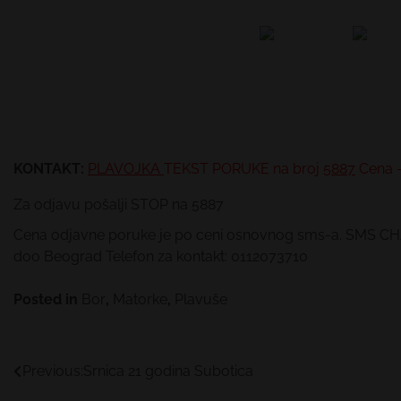
KONTAKT:
PLAVOJKA
TEKST PORUKE
na broj
5887
Cena -
Za odjavu pošalji STOP na 5887
Cena odjavne poruke je po ceni osnovnog sms-a. SMS CHAT 
doo Beograd Telefon za kontakt: 0112073710
Posted in
Bor
,
Matorke
,
Plavuše
Kretanje
Previous:
Srnica 21 godina Subotica