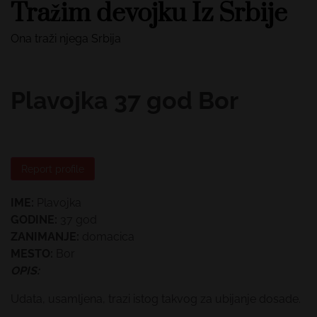
Tražim devojku Iz Srbije
Skip
to
Ona traži njega Srbija
content
Plavojka 37 god Bor
Report profile
IME:
Plavojka
GODINE:
37 god
ZANIMANJE:
domacica
MESTO:
Bor
OPIS:
Udata, usamljena, trazi istog takvog za ubijanje dosade.