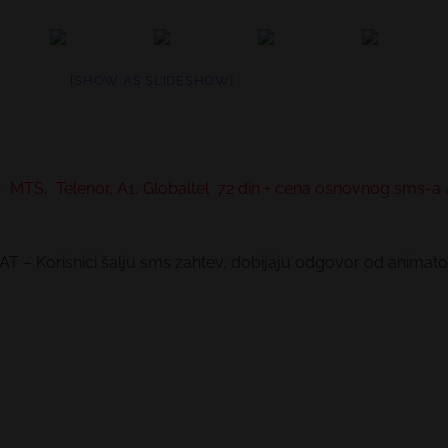
[SHOW AS SLIDESHOW]
 MTS, Telenor, A1, Globaltel 72 din + cena osnovnog sms-
– Korisnici šalju sms zahtev, dobijaju odgovor od animator