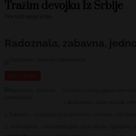
Tražim devojku Iz Srbije
Skip
to
Ona traži njega Srbija
content
Radoznala, zabavna, jedn
Report profile
U naslovu svog oglasa sam stavil
1. Radoznala – volim sve da vid
2. Zabavna – ne postoji losa atmosfera za mene.. cak i k
3. Jednostavna – ne komplikujem zivot nikada. Opusteno ulaz