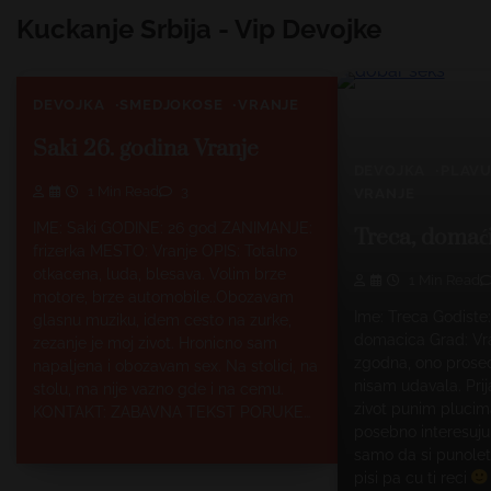
Kuckanje Srbija - Vip Devojke
DEVOJKA
SMEDJOKOSE
VRANJE
Saki 26. godina Vranje
DEVOJKA
PLAV
1 Min Read
3
VRANJE
IME: Saki GODINE: 26 god ZANIMANJE:
Treca, domaći
frizerka MESTO: Vranje OPIS: Totalno
otkacena, luda, blesava. Volim brze
1 Min Read
motore, brze automobile..Obozavam
Ime: Treca Godiste
glasnu muziku, idem cesto na zurke,
domacica Grad: Vr
zezanje je moj zivot. Hronicno sam
zgodna, ono prosec
napaljena i obozavam sex. Na stolici, na
nisam udavala. Prij
stolu, ma nije vazno gde i na cemu.
zivot punim pluci
KONTAKT: ZABAVNA TEKST PORUKE…
posebno interesuju,
samo da si punolet
pisi pa cu ti reci