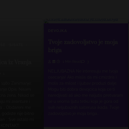
DEVOJKA
Tvoje zadovoljstvo je moja
UŠE
SISATE
briga
ca iz Vranja
1 Min Read
3
NELJUBAZNA Ne interesuju me tvoja
1
osecanja! Ako mislis da mi cmizdris i
: 1980 Zanimanje:
molis za milost i ljubav produzi dalje.
anje Opis: Nisam
Mogu biti dobra devojcica koja ce ti
na zena. Nikad se
naredjivati ali ako me naljutis pretvaram
aju mi avanture i
se u veoma ljutu tetku koja je gora od
ma … Obdareni me
svih neljubaznih salterusa ikada. Tvoje
 godiste nije bitno
zadovoljstvo je moja briga…
an … Sve ostalo mi
KONTAKT: