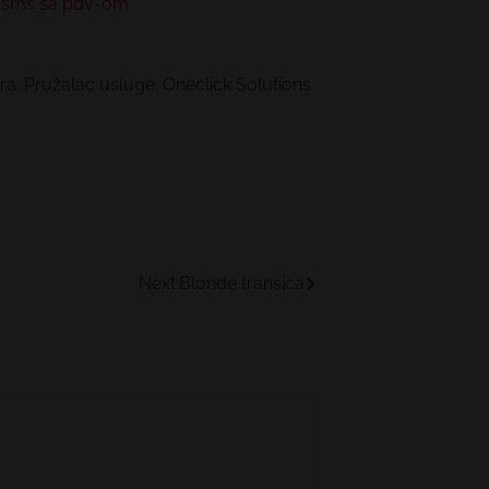
 /sms sa pdv-om
a. Pružalac usluge: Oneclick Solutions
Next:
Blonde transica