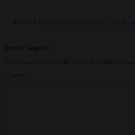
Povratni ping:
Online devojke za druzenje – kako da iza
Ostavite odgovor
Vaša adresa e-pošte neće biti objavljena.
Neophodna polj
Komentar
*