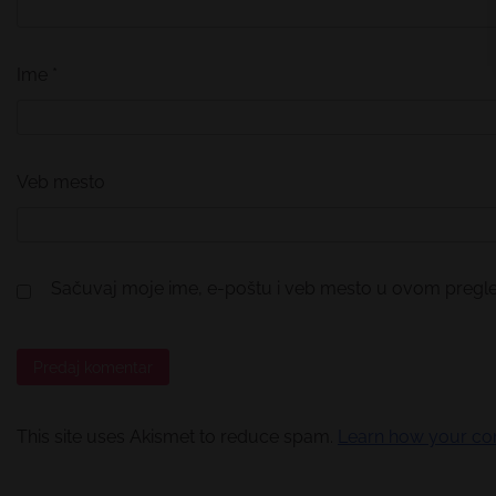
Ime
*
Veb mesto
Sačuvaj moje ime, e-poštu i veb mesto u ovom pregl
This site uses Akismet to reduce spam.
Learn how your co