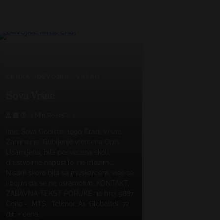
CRNKA
DEVOJKA
VRŠAC
Sova Vršac
1 Min Read
1
Ime: Sova Godiste: 1990 Grad: Vrsac
Zanimanje: Gubljenje vremena Opis:
Usamljena, bila posvecena skoli,
drustvo me napustilo, ne izlazim …
Nisam skoro bila sa muskarcem, vise se
i bojim da se ne osramotim. KONTAKT:
ZABAVNA TEKST PORUKE na broj 5887
Cena - MTS, Telenor, A1, Globaltel 72
din + cena…