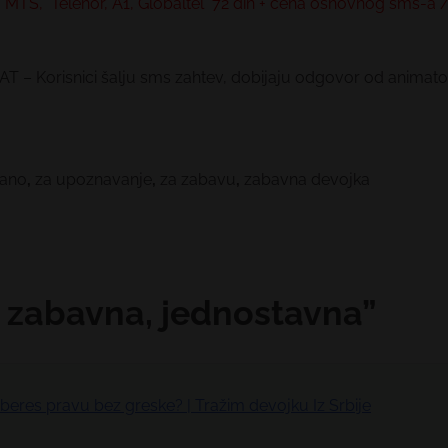
MTS, Telenor, A1, Globaltel 72 din + cena osnovnog sms-a
– Korisnici šalju sms zahtev, dobijaju odgovor od animator
tano
,
za upoznavanje
,
za zabavu
,
zabavna devojka
 zabavna, jednostavna
”
beres pravu bez greske? | Tražim devojku Iz Srbije