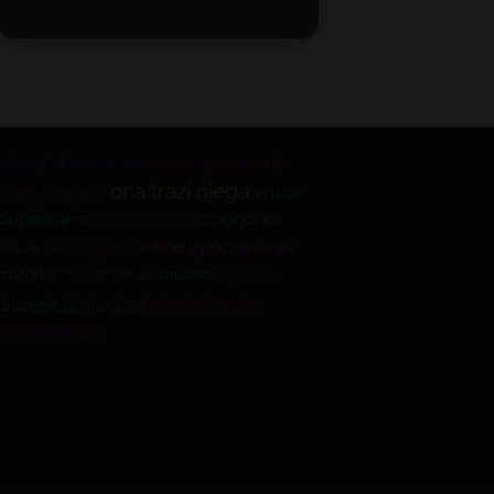
kuckanje
upoznavanje
seks oglasi
sexsms
ona trazi njega
vruce
preko interneta
dopisivanje
crnogorka
novosadjanka
sex oglasi
online upoznavanje
hotovanje
matorke
matorka
smsseks
napaljena
milf
dopisivanje
lični oglasi
druzenje
slobodna devojka