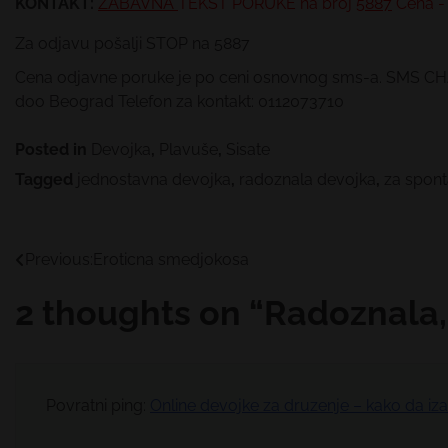
KONTAKT:
ZABAVNA
TEKST PORUKE
na broj
5887
Cena - 
Za odjavu pošalji STOP na 5887
Cena odjavne poruke je po ceni osnovnog sms-a. SMS CHAT 
doo Beograd Telefon za kontakt: 0112073710
Posted in
Devojka
,
Plavuše
,
Sisate
Tagged
jednostavna devojka
,
radoznala devojka
,
za spon
Kretanje
Previous:
Eroticna smedjokosa
članka
2 thoughts on “
Radoznala,
Povratni ping:
Online devojke za druzenje – kako da iza