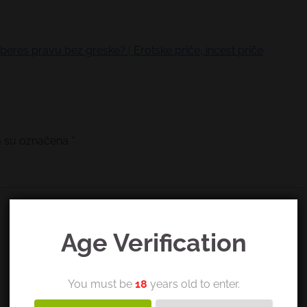
beres pravu bez greske? | Erotske priče, incest priče
a su označena
*
Age Verification
You must be
18
years old to enter.