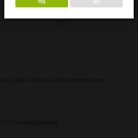
YES
NO
E-pošta
*
edaču veba za sledeći put kada komentarišem.
mment data is processed.