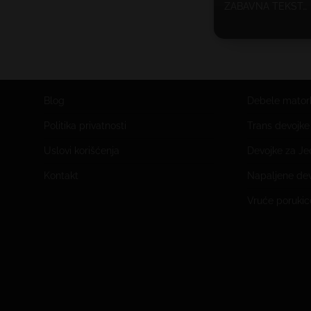
ZABAVNA TEKST…
Blog
Debele mator
Politika privatnosti
Trans devojk
Uslovi korišćenja
Devojke za J
Kontakt
Napaljene de
Vruće porukic