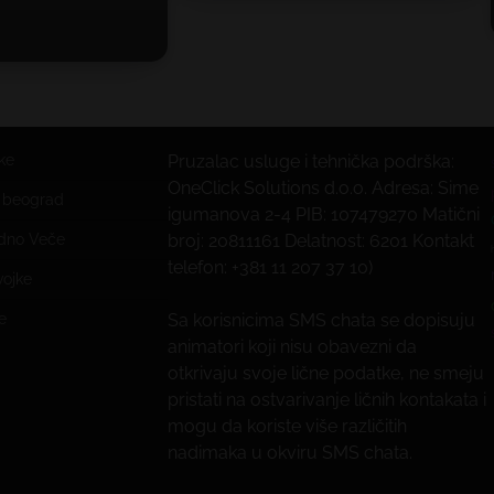
ke
Pruzalac usluge i tehnička podrška:
OneClick Solutions d.o.o. Adresa: Sime
e beograd
igumanova 2-4 PIB: 107479270 Matični
edno Veče
broj: 20811161 Delatnost: 6201 Kontakt
telefon: +381 11 207 37 10)
vojke
e
Sa korisnicima SMS chata se dopisuju
animatori koji nisu obavezni da
otkrivaju svoje lične podatke, ne smeju
pristati na ostvarivanje ličnih kontakata i
mogu da koriste više različitih
nadimaka u okviru SMS chata.