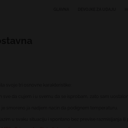
GLAVNA
DEVOJKE ZA UDAJU
H
ostavna
a svoje tri osnovne karakteristike:
im sve da cujem i u svemu da se isprobam, zato sam uostalom
ada je smoreno ja nadjem nacin da podignem temperaturu.
im u svaku situaciju i spontano bez previse razmisljanja ili p