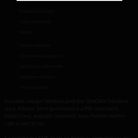
Blog
Politika privatnosti
Uslovi korišćenja
Kontakt
Debele matorke
Trans devojke beograd
Devojke za Jedno Veče
Napaljene devojke
Vruće porukice
Pruzalac usluge i tehnička podrška: OneClick Solutions
d.o.o. Adresa: Sime igumanova 2-4 PIB: 107479270
Matični broj: 20811161 Delatnost: 6201 Kontakt telefon:
+381 11 207 37 10)