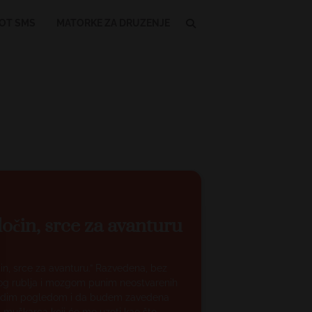
OT SMS
MATORKE ZA DRUZENJE
ločin, srce za avanturu
čin, srce za avanturu.” Razvedena, bez
og rublja i mozgom punim neostvarenih
zavodim pogledom i da budem zavedena