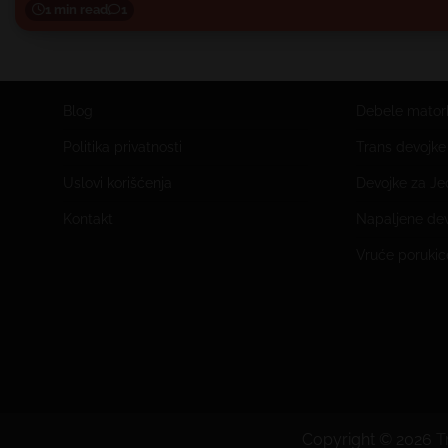
1 min read
1
Blog
Debele mator
Politika privatnosti
Trans devojk
Uslovi korišćenja
Devojke za J
Kontakt
Napaljene de
Vruće porukic
Copyright © 2026
T